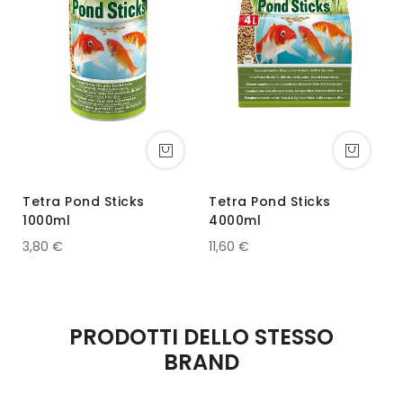
Tetra Pond Sticks
Tetra Pond Sticks
T
1000ml
4000ml
3,80 €
11,60 €
2
PRODOTTI DELLO STESSO
BRAND