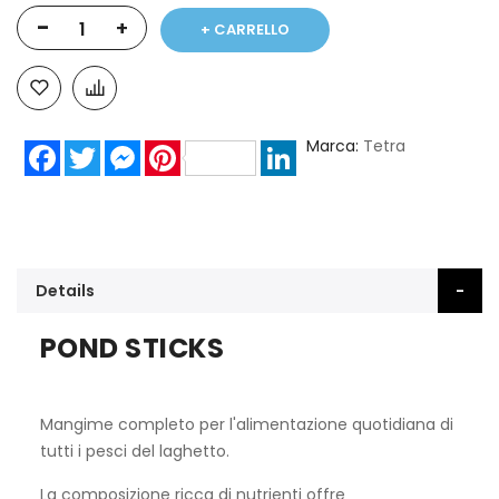
-
+
+ CARRELLO
Marca
Tetra
Facebook
Twitter
Messenger
Pinterest
LinkedIn
Details
POND STICKS
Mangime completo per l'alimentazione quotidiana di
tutti i pesci del laghetto.
La composizione ricca di nutrienti offre