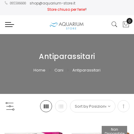
shop@aquarium-store.it
095506600
Store chiuso per ferie!
!
0
Car
Antiparassitari
Home
Cani
Antiparassitari
Impo
la
Non
Disponibile