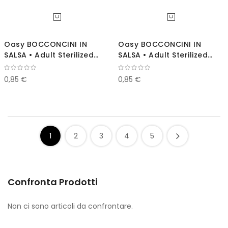
Oasy BOCCONCINI IN
Oasy BOCCONCINI IN
SALSA • Adult Sterilized
SALSA • Adult Sterilized
con Pollo 85 gr
con Salmone 85g
0,85 €
0,85 €
1
2
3
4
5
Confronta Prodotti
Non ci sono articoli da confrontare.