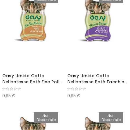
direz
decr
Oasy Umido Gatto
Oasy Umido Gatto
Delicatesse Paté Fine Pollo
Delicatesse Paté Tacchino
85g
85g
0,95 €
0,95 €
Non
Non
Disponibile
Disponibile