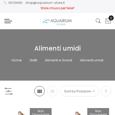
shop@aquarium-store.it
095506600
Store chiuso per ferie!
!
0
Car
Alimenti umidi
Home
Gatti
Alimenti e Snack
Alimenti umidi
Impo
la
Non
Non
Disponibile
Disponibile