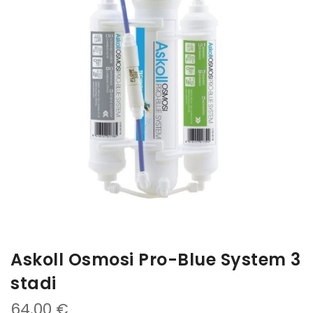
galleria
di
di
immagini
immagini
Askoll Osmosi Pro-Blue System 3
stadi
64.00 €