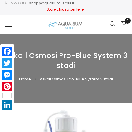
shop@aquarium-store.it
095506600
Store chiuso per ferie!
!
0
Car
Askoll Osmosi Pro-Blue System 3
Facebook
stadi
Twitter
Home
Askoll Osmosi Pro-Blue System 3 stadi
Messenger
Pinterest
Vai
Vai
alla
all'inizio
LinkedIn
fine
della
della
galleria