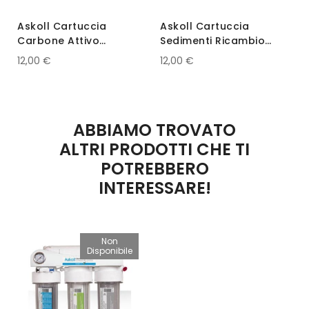
Askoll Cartuccia
Askoll Cartuccia
Carbone Attivo
Sedimenti Ricambio
Ricambio Impianto
Impianto Osmosi
12,00 €
12,00 €
Osmosi
ABBIAMO TROVATO
ALTRI PRODOTTI CHE TI
POTREBBERO
INTERESSARE!
Non
Disponibile