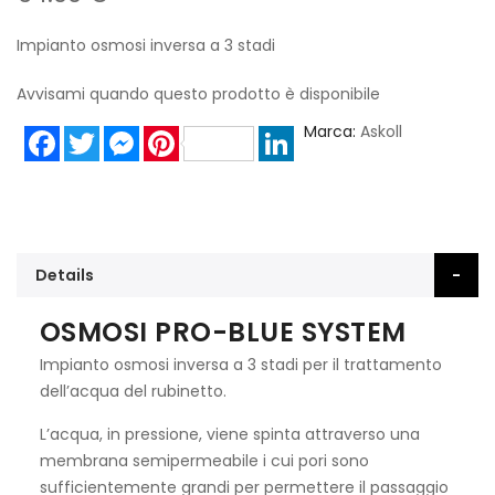
Impianto osmosi inversa a 3 stadi
Avvisami quando questo prodotto è disponibile
Marca
Askoll
Facebook
Twitter
Messenger
Pinterest
LinkedIn
Details
OSMOSI PRO-BLUE SYSTEM
Impianto osmosi inversa a 3 stadi per il trattamento
dell’acqua del rubinetto.
L’acqua, in pressione, viene spinta attraverso una
membrana semipermeabile i cui pori sono
sufficientemente grandi per permettere il passaggio