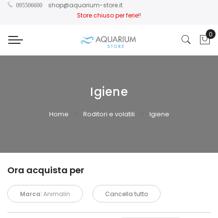
shop@aquarium-store.it
095506600
Store chiuso per ferie!
!
0
Car
Igiene
Home
Roditori e volatili
Igiene
Ora acquista per
Marca:
Animalin
Cancella tutto