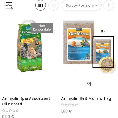
Impo
la
Non
Disponibile
direz
decr
Animalin IperAssorbent
Animalin Grit Marino 1 kg
Cilindretti
1,80 €
9,90 €