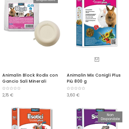
direz
decr
Animalin Block Rodix con
Animalin Mix Conigli Plus
Gancio Sali Minerali
Più 800 g
2,15 €
3,60 €
Non
Disponibile