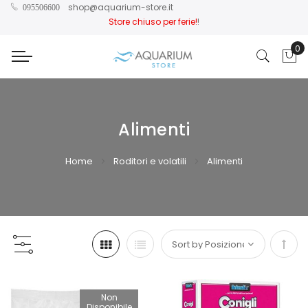
shop@aquarium-store.it
095506600
Store chiuso per ferie!
!
0
Car
Alimenti
Home
Roditori e volatili
Alimenti
Impo
la
Non
Disponibile