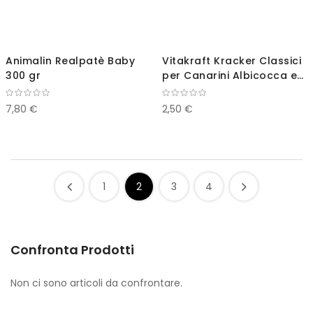
Animalin Realpatè Baby
Vitakraft Kracker Classici
300 gr
per Canarini Albicocca e
Fichi
7,80 €
2,50 €
1
2
3
4
Confronta Prodotti
Non ci sono articoli da confrontare.